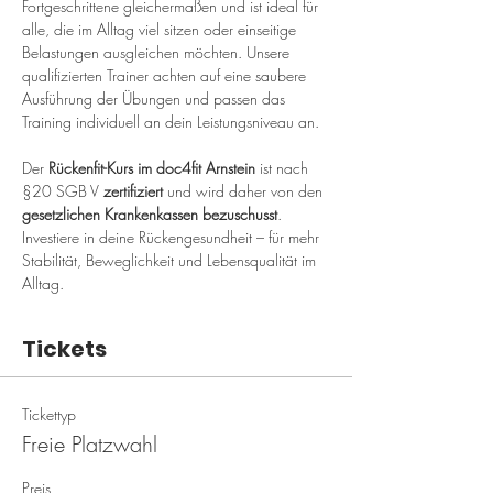
Fortgeschrittene gleichermaßen und ist ideal für 
alle, die im Alltag viel sitzen oder einseitige 
Belastungen ausgleichen möchten. Unsere 
qualifizierten Trainer achten auf eine saubere 
Ausführung der Übungen und passen das 
Training individuell an dein Leistungsniveau an.
Der 
Rückenfit-Kurs im doc4fit Arnstein
 ist nach 
§20 SGB V 
zertifiziert
 und wird daher von den 
gesetzlichen Krankenkassen bezuschusst
. 
Investiere in deine Rückengesundheit – für mehr 
Stabilität, Beweglichkeit und Lebensqualität im 
Alltag.
Tickets
Tickettyp
Freie Platzwahl
Preis