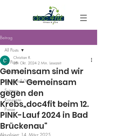
Beitrag
All Posts
Christian R.
All Posts
25. Okt. 2024
2 Min. Lesezeit
Gemeinsam sind wir
Aktuelles
PINK – Gemeinsam
Kursentfall/Vertretung
Science
gegen den
Konzepte
Krebs„doc4fit beim 12.
Presse
PINK-Lauf 2024 in Bad
Brückenau“
Aktualisiert:
14. März 2025