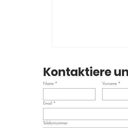
Kontaktiere un
Name
*
Vorname
*
Email
*
Longevity 26/27 bei
doc4fit – Jetzt den
Sommer nutzen und
Telefonnummer
langfristig gesund