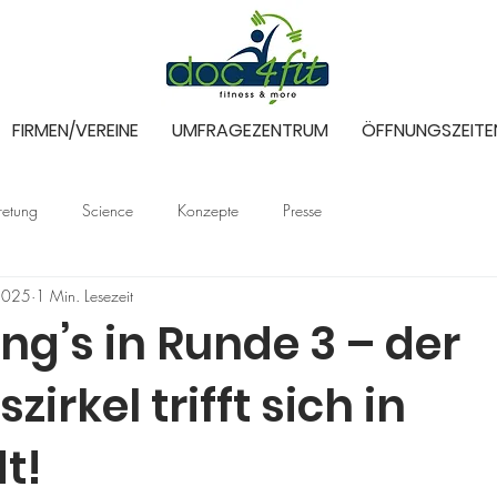
FIRMEN/VEREINE
UMFRAGEZENTRUM
ÖFFNUNGSZEITE
tretung
Science
Konzepte
Presse
 2025
1 Min. Lesezeit
ng’s in Runde 3 – der
zirkel trifft sich in
t!