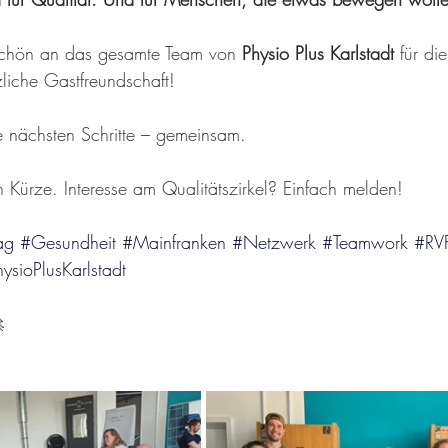
schön an das gesamte Team von 
Physio Plus Karlstadt
 für die
liche Gastfreundschaft! 
e nächsten Schritte – gemeinsam.
n Kürze. Interesse am Qualitätszirkel? Einfach melden!
ag
#Gesundheit
#Mainfranken
#Netzwerk
#Teamwork
#RVF
ysioPlusKarlstadt
