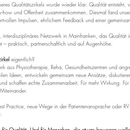
nseres Qualitätszirkels wurde wieder klar: Qualität entsteh
ow-how und Offenheit zusammenkommen. Diesmal fand unser
 wertvollen Impulsen, ehrlichem Feedback und einer gemeinsa
s, interdisziplinäres Netzwerk in Mainfranken, das Qualität 
 – praktisch, partnerschaftlich und auf Augenhöhe. 
irkel
 eigentlich?
erk aus Physiotherapie, Reha, Gesundheitszentren und ang
ilen Ideen, entwickeln gemeinsam neue Ansätze, diskutiere
und schaffen echte Zusammenarbeit. Für mehr Wirkung. Für
Miteinander. 
t Practice, neue Wege in der Patientenansprache oder RV F
:
m für Qualität. Und für Menschen, die etwas bewegen woll