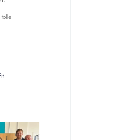
 tolle 
it