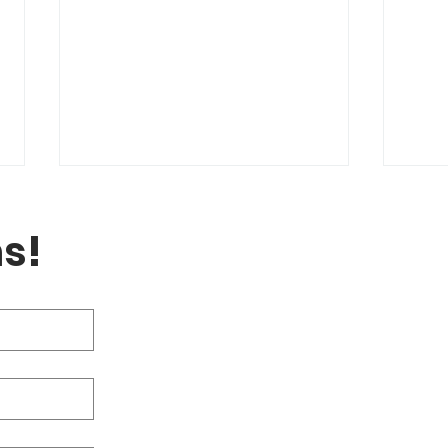
s!
Sommerkursplan 2026 –
Hot
Gemeinsam aktiv durch
Abk
den Sommer
bei 