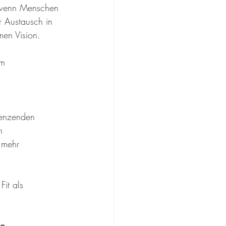
t, wenn Menschen 
 Austausch in 
men Vision.
im 
renzenden 
n 
 mehr 
it als 
en.