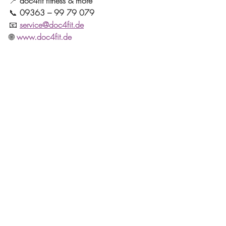
📍 
doc4fit fitness & more
📞 
09363 – 99 79 079
📧 
service@doc4fit.de
🌐 
www.doc4fit.de