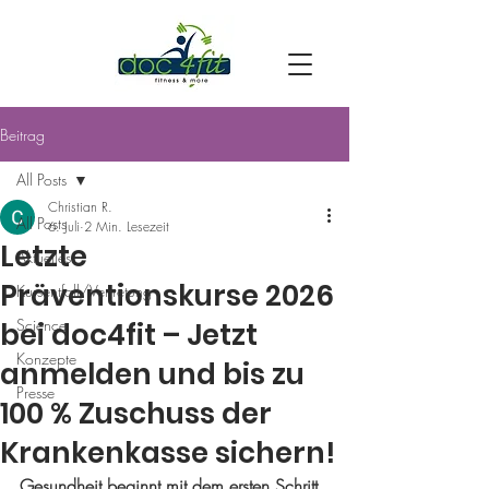
Beitrag
All Posts
Christian R.
All Posts
6. Juli
2 Min. Lesezeit
Letzte
Aktuelles
Präventionskurse 2026
Kursentfall/Vertretung
Science
bei doc4fit – Jetzt
Konzepte
anmelden und bis zu
Presse
100 % Zuschuss der
Krankenkasse sichern!
Gesundheit beginnt mit dem ersten Schritt 