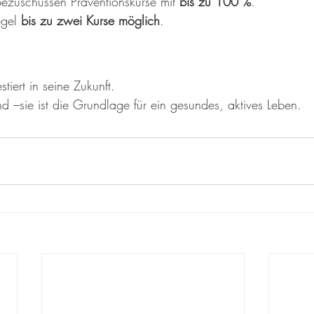
ezuschussen Präventionskurse mit 
bis zu 100 %
.
egel 
bis zu zwei Kurse möglich
.
tiert in seine Zukunft.
end –sie ist die Grundlage für ein gesundes, aktives Leben.