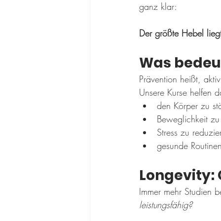
ganz klar:
Der größte Hebel liegt
Was bedeut
Prävention heißt, akt
Unsere Kurse helfen d
den Körper zu st
Beweglichkeit zu
Stress zu reduzie
gesunde Routine
Longevity:
Immer mehr Studien be
leistungsfähig?