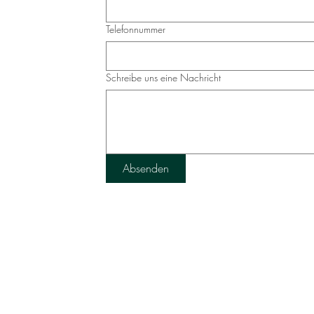
doc4fit – Jetzt den
Sommer nutzen und
Telefonnummer
langfristig gesund
bleiben
Schreibe uns eine Nachricht
Absenden