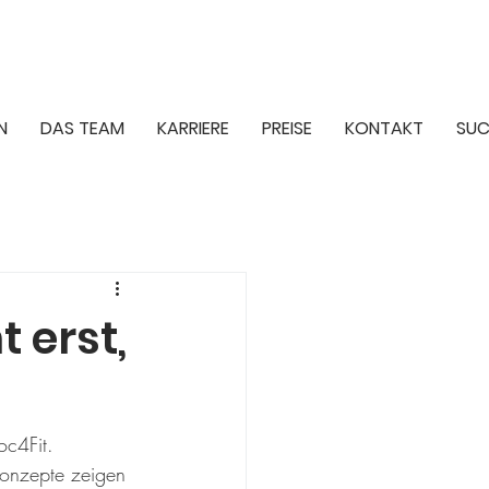
N
DAS TEAM
KARRIERE
PREISE
KONTAKT
SUC
t erst,
oc4Fit.
onzepte zeigen 