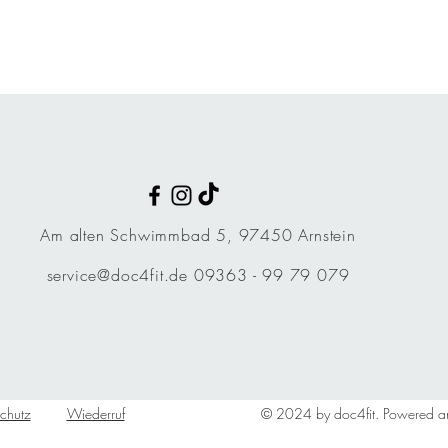
Am alten Schwimmbad 5, 97450 Arnstein
service@doc4fit.de
09363 - 99 79 079
chutz
Wiederruf
© 2024 by doc4fit. Powered a