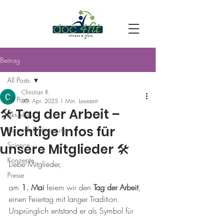
Beitrag
All Posts
Christian R.
All Posts
30. Apr. 2025
1 Min. Lesezeit
🛠️ Tag der Arbeit –
Aktuelles
Wichtige Infos für
Kursentfall/Vertretung
Science
unsere Mitglieder 🛠️
Konzepte
Liebe Mitglieder,
Presse
am 
1. Mai
 feiern wir den 
Tag der Arbeit
, 
einen Feiertag mit langer Tradition. 
Ursprünglich entstand er als Symbol für 