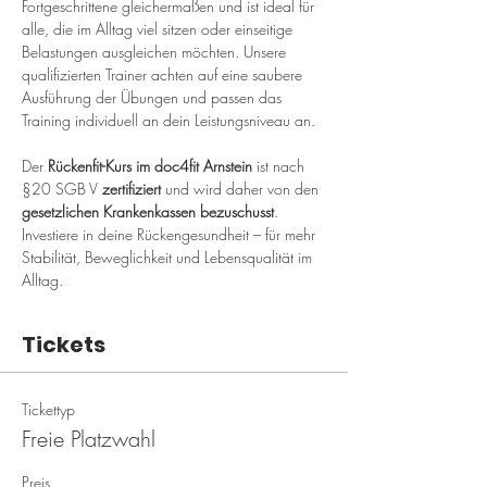
Fortgeschrittene gleichermaßen und ist ideal für 
alle, die im Alltag viel sitzen oder einseitige 
Belastungen ausgleichen möchten. Unsere 
qualifizierten Trainer achten auf eine saubere 
Ausführung der Übungen und passen das 
Training individuell an dein Leistungsniveau an.
Der 
Rückenfit-Kurs im doc4fit Arnstein
 ist nach 
§20 SGB V 
zertifiziert
 und wird daher von den 
gesetzlichen Krankenkassen bezuschusst
. 
Investiere in deine Rückengesundheit – für mehr 
Stabilität, Beweglichkeit und Lebensqualität im 
Alltag.
Tickets
Tickettyp
Freie Platzwahl
Preis