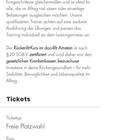
Fortgeschrittene gleichermaßen und ist ideal für 
alle, die im Alltag viel sitzen oder einseitige 
Belastungen ausgleichen möchten. Unsere 
qualifizierten Trainer achten auf eine saubere 
Ausführung der Übungen und passen das 
Training individuell an dein Leistungsniveau an.
Der 
Rückenfit-Kurs im doc4fit Arnstein
 ist nach 
§20 SGB V 
zertifiziert
 und wird daher von den 
gesetzlichen Krankenkassen bezuschusst
. 
Investiere in deine Rückengesundheit – für mehr 
Stabilität, Beweglichkeit und Lebensqualität im 
Alltag.
Tickets
Tickettyp
Freie Platzwahl
Preis