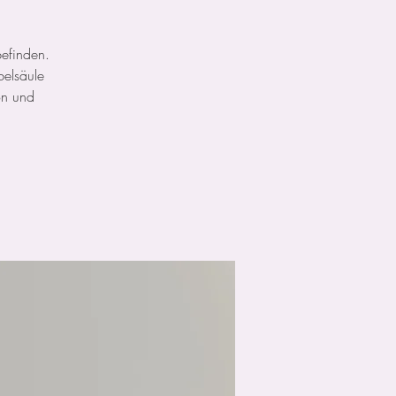
befinden.
belsäule
ion und