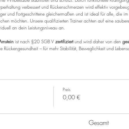
ine Wirbelsäule stabilisiert und schützt. Durch funktionelle Kräftig
perhaltung verbessert und Rückenschmerzen wird effektiv vorgebeug
iger und Fortgeschrittene gleichermaßen und ist ideal für alle, die im 
ichen möchten. Unsere qualifizierten Trainer achten auf eine saub
iduell an dein Leistungsniveau an.
Arnstein
 ist nach §20 SGB V 
zertifiziert
 und wird daher von den 
ges
ine Rückengesundheit – für mehr Stabilität, Beweglichkeit und Lebensq
Preis
0,00 €
Gesamt