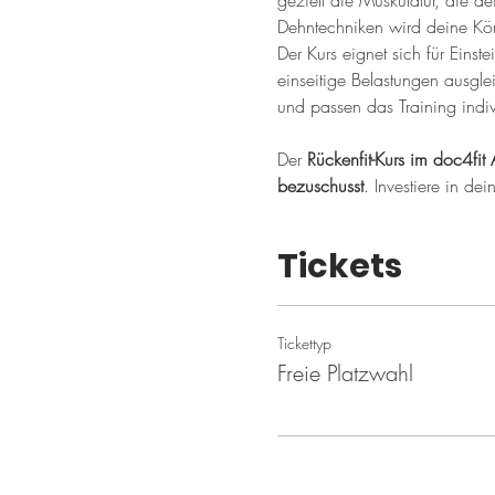
gezielt die Muskulatur, die de
Dehntechniken wird deine Kör
Der Kurs eignet sich für Einste
einseitige Belastungen ausgle
und passen das Training indiv
Der 
Rückenfit-Kurs im doc4fit 
bezuschusst
. Investiere in de
Tickets
Tickettyp
Freie Platzwahl