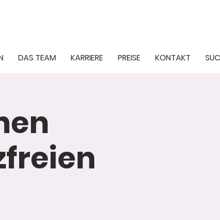
N
DAS TEAM
KARRIERE
PREISE
KONTAKT
SUC
inen
freien