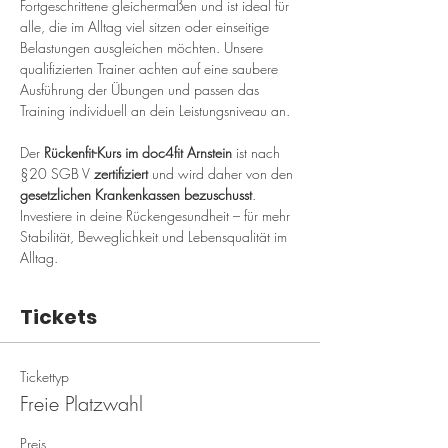
Fortgeschrittene gleichermaßen und ist ideal für 
alle, die im Alltag viel sitzen oder einseitige 
Belastungen ausgleichen möchten. Unsere 
qualifizierten Trainer achten auf eine saubere 
Ausführung der Übungen und passen das 
Training individuell an dein Leistungsniveau an.
Der 
Rückenfit-Kurs im doc4fit Arnstein
 ist nach 
§20 SGB V 
zertifiziert
 und wird daher von den 
gesetzlichen Krankenkassen bezuschusst
. 
Investiere in deine Rückengesundheit – für mehr 
Stabilität, Beweglichkeit und Lebensqualität im 
Alltag.
Tickets
Tickettyp
Freie Platzwahl
Preis