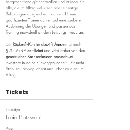
Fortgeschrittene gleichermaßen und ist ideal für 
alle, die im Alltag viel sitzen oder einseitige 
Belastungen ausgleichen möchten. Unsere 
qualifizierten Trainer achten auf eine saubere 
Ausführung der Übungen und passen das 
Training individuell an dein Leistungsniveau an.
Der 
Rückenfit-Kurs im doc4fit Arnstein
 ist nach 
§20 SGB V 
zertifiziert
 und wird daher von den 
gesetzlichen Krankenkassen bezuschusst
. 
Investiere in deine Rückengesundheit – für mehr 
Stabilität, Beweglichkeit und Lebensqualität im 
Alltag.
Tickets
Tickettyp
Freie Platzwahl
Preis