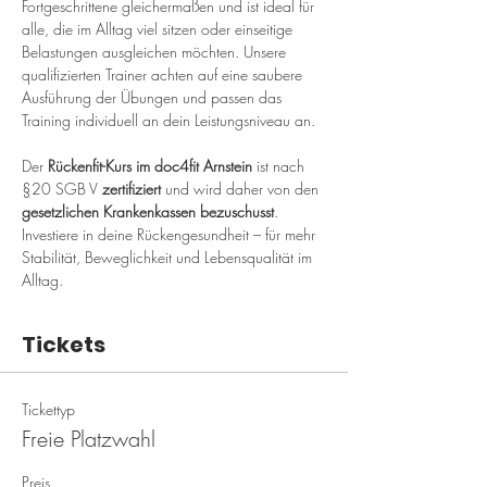
Fortgeschrittene gleichermaßen und ist ideal für 
alle, die im Alltag viel sitzen oder einseitige 
Belastungen ausgleichen möchten. Unsere 
qualifizierten Trainer achten auf eine saubere 
Ausführung der Übungen und passen das 
Training individuell an dein Leistungsniveau an.
Der 
Rückenfit-Kurs im doc4fit Arnstein
 ist nach 
§20 SGB V 
zertifiziert
 und wird daher von den 
gesetzlichen Krankenkassen bezuschusst
. 
Investiere in deine Rückengesundheit – für mehr 
Stabilität, Beweglichkeit und Lebensqualität im 
Alltag.
Tickets
Tickettyp
Freie Platzwahl
Preis