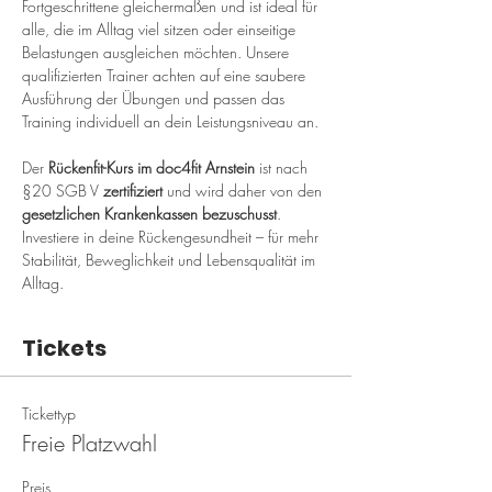
Fortgeschrittene gleichermaßen und ist ideal für 
alle, die im Alltag viel sitzen oder einseitige 
Belastungen ausgleichen möchten. Unsere 
qualifizierten Trainer achten auf eine saubere 
Ausführung der Übungen und passen das 
Training individuell an dein Leistungsniveau an.
Der 
Rückenfit-Kurs im doc4fit Arnstein
 ist nach 
§20 SGB V 
zertifiziert
 und wird daher von den 
gesetzlichen Krankenkassen bezuschusst
. 
Investiere in deine Rückengesundheit – für mehr 
Stabilität, Beweglichkeit und Lebensqualität im 
Alltag.
Tickets
Tickettyp
Freie Platzwahl
Preis