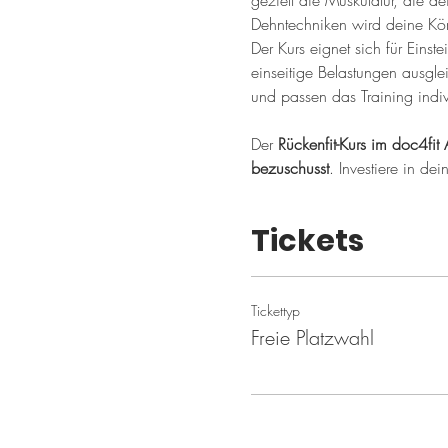
gezielt die Muskulatur, die de
Dehntechniken wird deine Kör
Der Kurs eignet sich für Einste
einseitige Belastungen ausgle
und passen das Training indiv
Der 
Rückenfit-Kurs im doc4fit 
bezuschusst
. Investiere in de
Tickets
Tickettyp
Freie Platzwahl