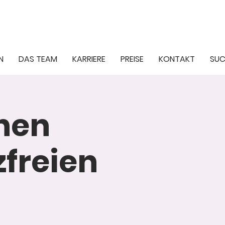
N
DAS TEAM
KARRIERE
PREISE
KONTAKT
SUC
inen
freien