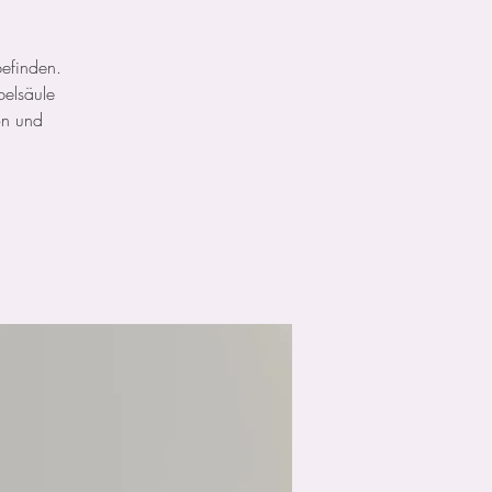
befinden.
belsäule
ion und