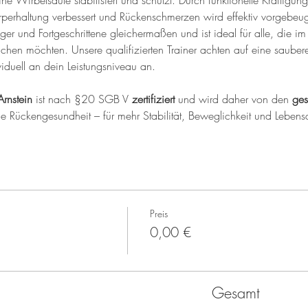
ine Wirbelsäule stabilisiert und schützt. Durch funktionelle Kräftig
perhaltung verbessert und Rückenschmerzen wird effektiv vorgebeug
iger und Fortgeschrittene gleichermaßen und ist ideal für alle, die im 
ichen möchten. Unsere qualifizierten Trainer achten auf eine saub
iduell an dein Leistungsniveau an.
Arnstein
 ist nach §20 SGB V 
zertifiziert
 und wird daher von den 
ges
ine Rückengesundheit – für mehr Stabilität, Beweglichkeit und Lebensq
Preis
0,00 €
Gesamt