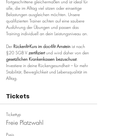
Fortgeschrittene gleichermaßen und ist ideal für 
alle, die im Alltag viel sitzen oder einseitige 
Belastungen ausgleichen möchten. Unsere 
qualifizierten Trainer achten auf eine saubere 
Ausführung der Übungen und passen das 
Training individuell an dein Leistungsniveau an.
Der 
Rückenfit-Kurs im doc4fit Arnstein
 ist nach 
§20 SGB V 
zertifiziert
 und wird daher von den 
gesetzlichen Krankenkassen bezuschusst
. 
Investiere in deine Rückengesundheit – für mehr 
Stabilität, Beweglichkeit und Lebensqualität im 
Alltag.
Tickets
Tickettyp
Freie Platzwahl
Preis