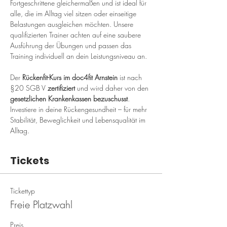
Fortgeschrittene gleichermaßen und ist ideal für 
alle, die im Alltag viel sitzen oder einseitige 
Belastungen ausgleichen möchten. Unsere 
qualifizierten Trainer achten auf eine saubere 
Ausführung der Übungen und passen das 
Training individuell an dein Leistungsniveau an.
Der 
Rückenfit-Kurs im doc4fit Arnstein
 ist nach 
§20 SGB V 
zertifiziert
 und wird daher von den 
gesetzlichen Krankenkassen bezuschusst
. 
Investiere in deine Rückengesundheit – für mehr 
Stabilität, Beweglichkeit und Lebensqualität im 
Alltag.
Tickets
Tickettyp
Freie Platzwahl
Preis