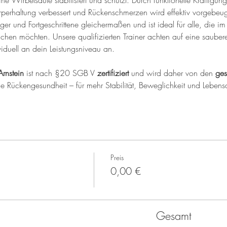
ine Wirbelsäule stabilisiert und schützt. Durch funktionelle Kräftig
perhaltung verbessert und Rückenschmerzen wird effektiv vorgebeug
iger und Fortgeschrittene gleichermaßen und ist ideal für alle, die im 
ichen möchten. Unsere qualifizierten Trainer achten auf eine saub
iduell an dein Leistungsniveau an.
Arnstein
 ist nach §20 SGB V 
zertifiziert
 und wird daher von den 
ges
ine Rückengesundheit – für mehr Stabilität, Beweglichkeit und Lebensq
Preis
0,00 €
Gesamt