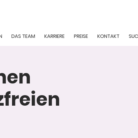
N
DAS TEAM
KARRIERE
PREISE
KONTAKT
SUC
inen
freien