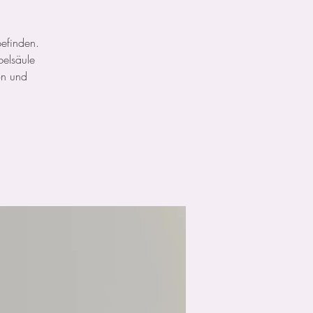
befinden.
belsäule
ion und