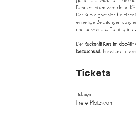
gezielt die Muskulatur, die de
Dehntechniken wird deine Kör
Der Kurs eignet sich für Einste
einseitige Belastungen ausgle
und passen das Training indiv
Der 
Rückenfit-Kurs im doc4fit 
bezuschusst
. Investiere in de
Tickets
Tickettyp
Freie Platzwahl