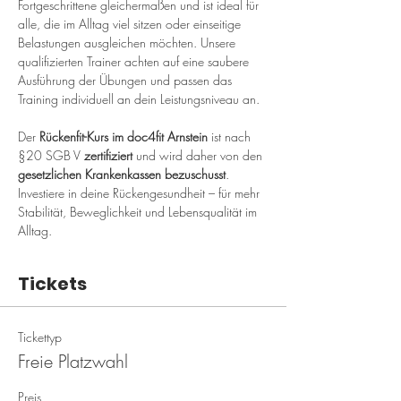
Fortgeschrittene gleichermaßen und ist ideal für 
alle, die im Alltag viel sitzen oder einseitige 
Belastungen ausgleichen möchten. Unsere 
qualifizierten Trainer achten auf eine saubere 
Ausführung der Übungen und passen das 
Training individuell an dein Leistungsniveau an.
Der 
Rückenfit-Kurs im doc4fit Arnstein
 ist nach 
§20 SGB V 
zertifiziert
 und wird daher von den 
gesetzlichen Krankenkassen bezuschusst
. 
Investiere in deine Rückengesundheit – für mehr 
Stabilität, Beweglichkeit und Lebensqualität im 
Alltag.
Tickets
Tickettyp
Freie Platzwahl
Preis