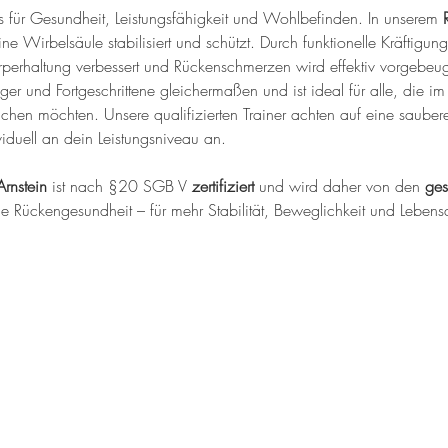
sis für Gesundheit, Leistungsfähigkeit und Wohlbefinden. In unserem 
ine Wirbelsäule stabilisiert und schützt. Durch funktionelle Kräftig
perhaltung verbessert und Rückenschmerzen wird effektiv vorgebeug
iger und Fortgeschrittene gleichermaßen und ist ideal für alle, die im 
ichen möchten. Unsere qualifizierten Trainer achten auf eine saub
iduell an dein Leistungsniveau an.
Arnstein
 ist nach §20 SGB V 
zertifiziert
 und wird daher von den 
ges
ine Rückengesundheit – für mehr Stabilität, Beweglichkeit und Lebensq