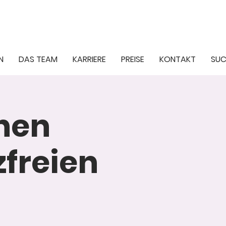
N
DAS TEAM
KARRIERE
PREISE
KONTAKT
SUC
inen
freien