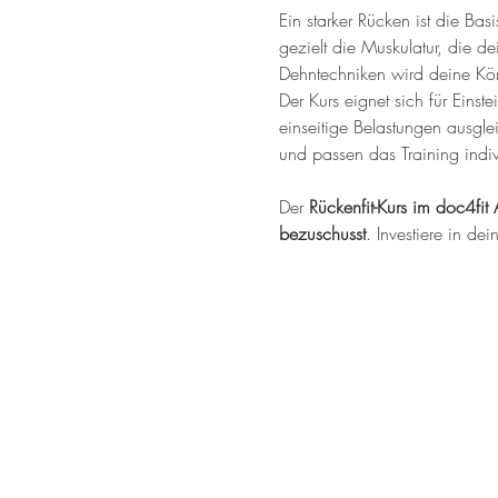
Ein starker Rücken ist die Ba
gezielt die Muskulatur, die de
Dehntechniken wird deine Kör
Der Kurs eignet sich für Einste
einseitige Belastungen ausgle
und passen das Training indiv
Der 
Rückenfit-Kurs im doc4fit 
bezuschusst
. Investiere in de