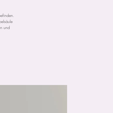
befinden.
belsäule
ion und