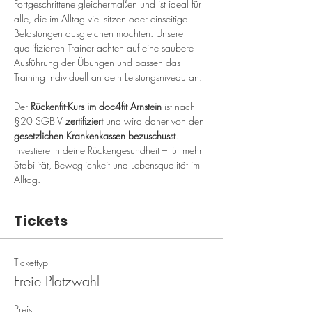
Fortgeschrittene gleichermaßen und ist ideal für 
alle, die im Alltag viel sitzen oder einseitige 
Belastungen ausgleichen möchten. Unsere 
qualifizierten Trainer achten auf eine saubere 
Ausführung der Übungen und passen das 
Training individuell an dein Leistungsniveau an.
Der 
Rückenfit-Kurs im doc4fit Arnstein
 ist nach 
§20 SGB V 
zertifiziert
 und wird daher von den 
gesetzlichen Krankenkassen bezuschusst
. 
Investiere in deine Rückengesundheit – für mehr 
Stabilität, Beweglichkeit und Lebensqualität im 
Alltag.
Tickets
Tickettyp
Freie Platzwahl
Preis