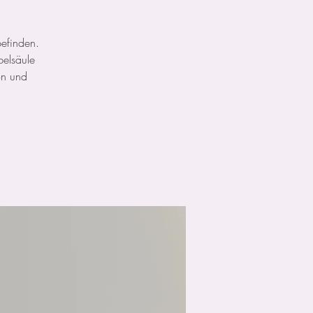
befinden.
belsäule
ion und