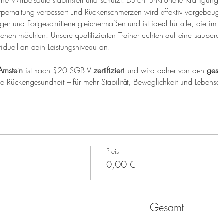
ine Wirbelsäule stabilisiert und schützt. Durch funktionelle Kräftig
perhaltung verbessert und Rückenschmerzen wird effektiv vorgebeug
iger und Fortgeschrittene gleichermaßen und ist ideal für alle, die im 
ichen möchten. Unsere qualifizierten Trainer achten auf eine saub
iduell an dein Leistungsniveau an.
Arnstein
 ist nach §20 SGB V 
zertifiziert
 und wird daher von den 
ges
ine Rückengesundheit – für mehr Stabilität, Beweglichkeit und Lebensq
Preis
0,00 €
Gesamt