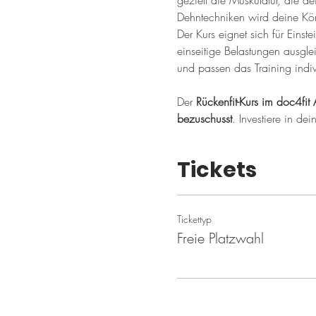
gezielt die Muskulatur, die de
Dehntechniken wird deine Kör
Der Kurs eignet sich für Einste
einseitige Belastungen ausgle
und passen das Training indiv
Der 
Rückenfit-Kurs im doc4fit 
bezuschusst
. Investiere in de
Tickets
Tickettyp
Freie Platzwahl