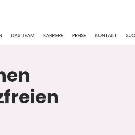
N
DAS TEAM
KARRIERE
PREISE
KONTAKT
SUC
inen
freien