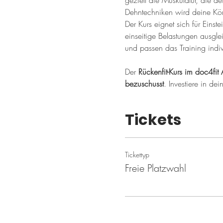
gezielt die Muskulatur, die de
Dehntechniken wird deine Kör
Der Kurs eignet sich für Einste
einseitige Belastungen ausgle
und passen das Training indiv
Der 
Rückenfit-Kurs im doc4fit 
bezuschusst
. Investiere in de
Tickets
Tickettyp
Freie Platzwahl