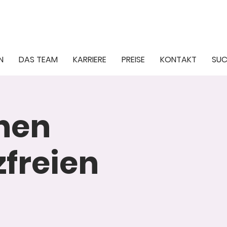
N
DAS TEAM
KARRIERE
PREISE
KONTAKT
SUC
inen
freien