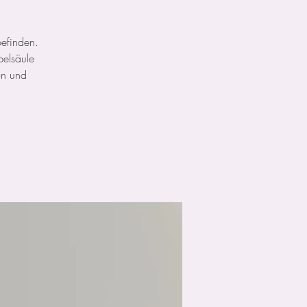
befinden.
belsäule
ion und