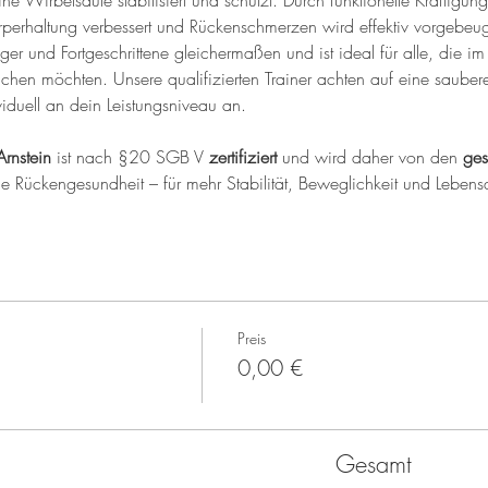
ine Wirbelsäule stabilisiert und schützt. Durch funktionelle Kräftig
perhaltung verbessert und Rückenschmerzen wird effektiv vorgebeug
iger und Fortgeschrittene gleichermaßen und ist ideal für alle, die im 
ichen möchten. Unsere qualifizierten Trainer achten auf eine saub
iduell an dein Leistungsniveau an.
Arnstein
 ist nach §20 SGB V 
zertifiziert
 und wird daher von den 
ges
ine Rückengesundheit – für mehr Stabilität, Beweglichkeit und Lebensq
Preis
0,00 €
Gesamt