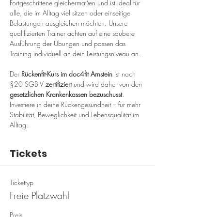
Fortgeschrittene gleichermaßen und ist ideal für 
alle, die im Alltag viel sitzen oder einseitige 
Belastungen ausgleichen möchten. Unsere 
qualifizierten Trainer achten auf eine saubere 
Ausführung der Übungen und passen das 
Training individuell an dein Leistungsniveau an.
Der 
Rückenfit-Kurs im doc4fit Arnstein
 ist nach 
§20 SGB V 
zertifiziert
 und wird daher von den 
gesetzlichen Krankenkassen bezuschusst
. 
Investiere in deine Rückengesundheit – für mehr 
Stabilität, Beweglichkeit und Lebensqualität im 
Alltag.
Tickets
Tickettyp
Freie Platzwahl
Preis