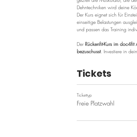
gezielt die Muskulatur, die de
Dehntechniken wird deine Kör
Der Kurs eignet sich für Einste
einseitige Belastungen ausgle
und passen das Training indiv
Der 
Rückenfit-Kurs im doc4fit 
bezuschusst
. Investiere in de
Tickets
Tickettyp
Freie Platzwahl