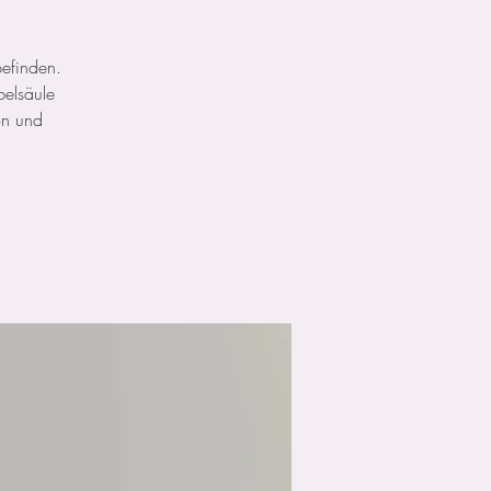
befinden.
belsäule
ion und