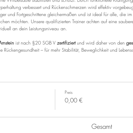
ine Wirbelsäule stabilisiert und schützt. Durch funktionelle Kräftig
perhaltung verbessert und Rückenschmerzen wird effektiv vorgebeug
iger und Fortgeschrittene gleichermaßen und ist ideal für alle, die im 
ichen möchten. Unsere qualifizierten Trainer achten auf eine saub
iduell an dein Leistungsniveau an.
Arnstein
 ist nach §20 SGB V 
zertifiziert
 und wird daher von den 
ges
ine Rückengesundheit – für mehr Stabilität, Beweglichkeit und Lebensq
Preis
0,00 €
Gesamt