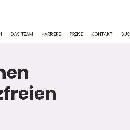
N
DAS TEAM
KARRIERE
PREISE
KONTAKT
SUC
inen
freien