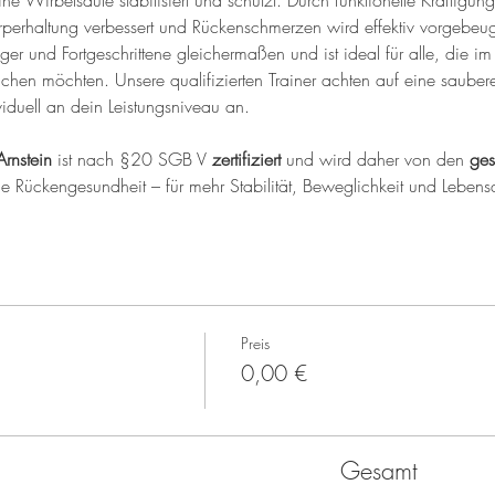
ine Wirbelsäule stabilisiert und schützt. Durch funktionelle Kräftig
perhaltung verbessert und Rückenschmerzen wird effektiv vorgebeug
iger und Fortgeschrittene gleichermaßen und ist ideal für alle, die im 
ichen möchten. Unsere qualifizierten Trainer achten auf eine saub
iduell an dein Leistungsniveau an.
Arnstein
 ist nach §20 SGB V 
zertifiziert
 und wird daher von den 
ges
ine Rückengesundheit – für mehr Stabilität, Beweglichkeit und Lebensq
Preis
0,00 €
Gesamt