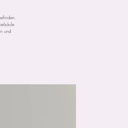
befinden.
belsäule
ion und