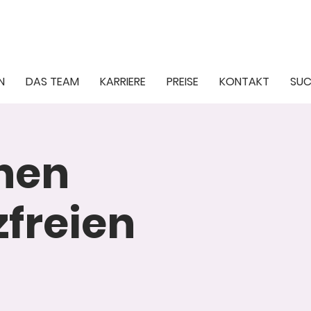
N
DAS TEAM
KARRIERE
PREISE
KONTAKT
SUC
inen
freien