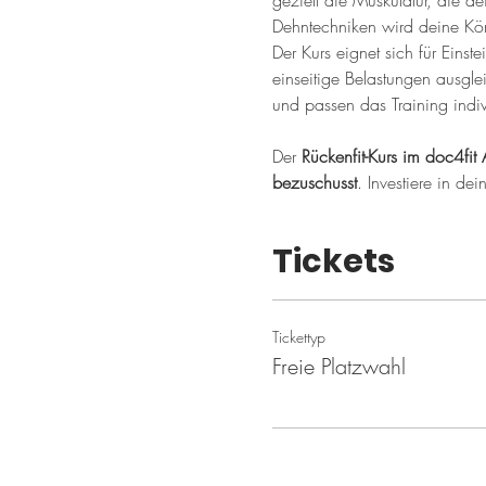
gezielt die Muskulatur, die de
Dehntechniken wird deine Kör
Der Kurs eignet sich für Einste
einseitige Belastungen ausgle
und passen das Training indiv
Der 
Rückenfit-Kurs im doc4fit 
bezuschusst
. Investiere in de
Tickets
Tickettyp
Freie Platzwahl