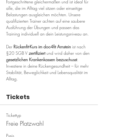
Fortgeschrittene gleichermaßen und ist ideal für 
alle, die im Alltag viel sitzen oder einseitige 
Belastungen ausgleichen möchten. Unsere 
qualifizierten Trainer achten auf eine saubere 
Ausführung der Übungen und passen das 
Training individuell an dein Leistungsniveau an.
Der 
Rückenfit-Kurs im doc4fit Arnstein
 ist nach 
§20 SGB V 
zertifiziert
 und wird daher von den 
gesetzlichen Krankenkassen bezuschusst
. 
Investiere in deine Rückengesundheit – für mehr 
Stabilität, Beweglichkeit und Lebensqualität im 
Alltag.
Tickets
Tickettyp
Freie Platzwahl
Preis