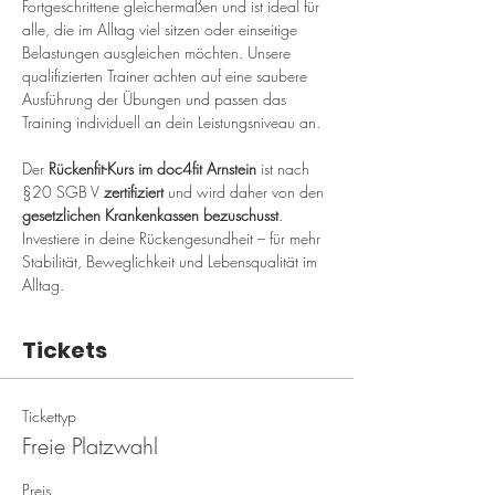
Fortgeschrittene gleichermaßen und ist ideal für 
alle, die im Alltag viel sitzen oder einseitige 
Belastungen ausgleichen möchten. Unsere 
qualifizierten Trainer achten auf eine saubere 
Ausführung der Übungen und passen das 
Training individuell an dein Leistungsniveau an.
Der 
Rückenfit-Kurs im doc4fit Arnstein
 ist nach 
§20 SGB V 
zertifiziert
 und wird daher von den 
gesetzlichen Krankenkassen bezuschusst
. 
Investiere in deine Rückengesundheit – für mehr 
Stabilität, Beweglichkeit und Lebensqualität im 
Alltag.
Tickets
Tickettyp
Freie Platzwahl
Preis