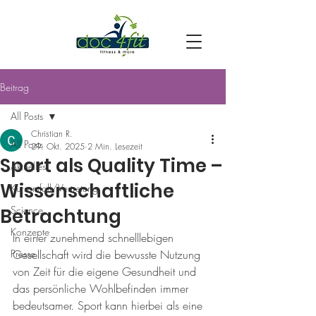
Beitrag
All Posts
Christian R.
All Posts
29. Okt. 2025
2 Min. Lesezeit
Sport als Quality Time –
Aktuelles
Wissenschaftliche
Kursentfall/Vertretung
Science
Betrachtung
Konzepte
In einer zunehmend schnelllebigen 
Presse
Gesellschaft wird die bewusste Nutzung 
von Zeit für die eigene Gesundheit und 
das persönliche Wohlbefinden immer 
bedeutsamer. Sport kann hierbei als eine 