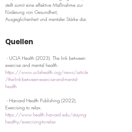
stellt somit eine effektive Maßnahme zur 
Förderung von Gesundheit, 
Ausgeglichenheit und mentaler Stärke dar.
Quellen
 - UCLA Health (2023). The link between 
exercise and mental health. 
https://www.uclahealth.org/news/article
/the-link-between-exercise-and-mental-
health
 - Harvard Health Publishing (2022). 
Exercising to relax. 
https://www.health.harvard.edu/staying-
healthy/exercising-to-relax